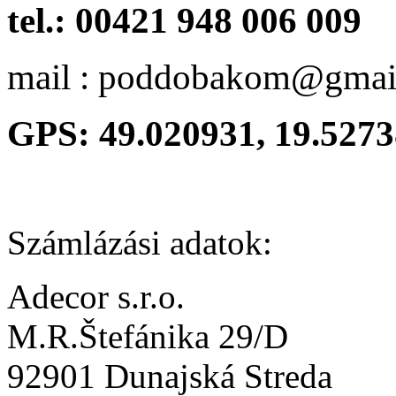
tel.: 00421 948 006 009
mail : poddobakom@gmai
GPS: 49.020931, 19.527
Számlázási adatok:
Adecor s.r.o.
M.R.Štefánika 29/D
92901 Dunajská Streda