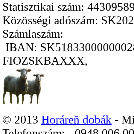
Statisztikai szám: 4430958
Közösségi adószám: SK20
Számlaszám:
IBAN: SK5183300000002
FIOZSKBAXXX,
© 2013
Horáreň dobák
- Mi
Telefonszám: - 0948 006 00