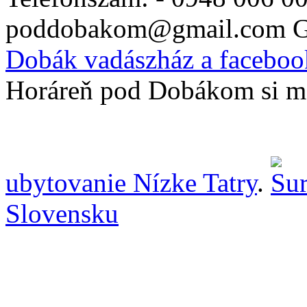
poddobakom@gmail.com G
Dobák vadászház a facebo
Horáreň pod Dobákom si môž
ubytovanie Nízke Tatry
.
Slovensku