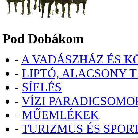
Pod Dobákom
-
A VADÁSZHÁZ ÉS 
-
LIPTÓ, ALACSONY 
-
SÍELÉS
-
VÍZI PARADICSOMO
-
MŰEMLÉKEK
-
TURIZMUS ÉS SPOR