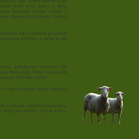
ačky. Pod holým nebom a pri
álade pridá zvuk gitary a spev,
čite odnesiete krásne zážitky z
nieri chrumkavá klobáska čerstvo
uchu, tak si prestrite pri dlhom
ul mnoho príbehov a určite si rád
brou pohybovou aktivitou. Od
rôzne druhy hub. Veľký výskyt hub
tu po celé leto a jeseň.
, či iných druhov hojne rastúcich
iť sa tak na vianočnú kapustnicu.
ť hubársku sezónu, zobrať koše a