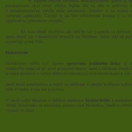
K teplým letným večerom neodmysliteľne patria aj opek
praskajúcom ohni chutí všetko lepšie. Ak sa ešte k celkovej n
o nezabudnuteľné chvíle máte postarané. Domov si zo sebou ur
večernej opekačky. Čakajú tu na Vás nNádherná krajina a na ta
upečená na prírodnom ohnisku.
Ak vám ohník nechýba, ale radi by ste si zajedli na dobrom vzd
stole, hneď pri vchodových dverách do Horárne. Tento stôl už poč
vypočuje aj ten Váš...
Hubárčenie
Hubárčenie môže byť okrem
spestrenia jedálneho lístka
aj do
neskorého mája až po prvé prízemné mrazy rastú v blízkom okolí 
je daný polohou a veľmi dobrými klimatickými podmienkami k ich ras
Stačí malá prechádzka a vrátiť sa môžeme s plným košíkom hríbov
húb. O hríby u nás nie je núdza.
V okolí našej Horárne si môžete nazbierať
krásne hríby
a predzásob
Veľké hubovisko sa nachádza priamo nad Horárňou. Stačí vystihnú
vyraziť do lesa!