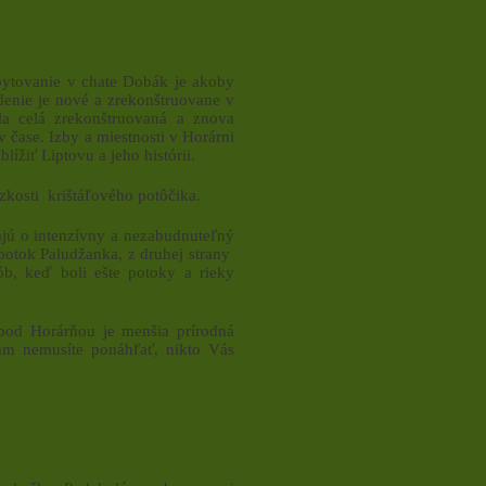
bytovanie v chate Dobák je akoby
iadenie je nové a zrekonštruovane v
la celá zrekonštruovaná a znova
v čase. Izby a miestnosti v Horárni
lížiť Liptovu a jeho histórii.
zkosti krištáľového potôčika.
ajú o intenzívny a nezabudnuteľný
 potok Paludžanka, z druhej strany
b, keď boli ešte potoky a rieky
 pod Horárňou je menšia prírodná
kam nemusíte ponáhľať, nikto Vás