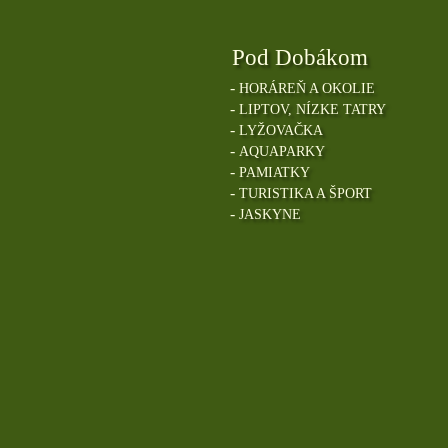
Pod Dobákom
-
HORÁREŇ A OKOLIE
-
LIPTOV, NÍZKE TATRY
-
LYŽOVAČKA
-
AQUAPARKY
-
PAMIATKY
-
TURISTIKA A ŠPORT
-
JASKYNE