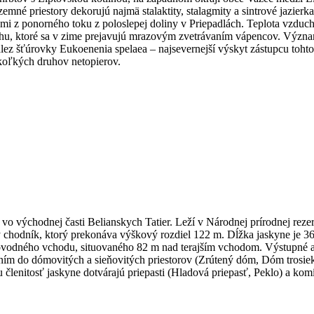
mné priestory dekorujú najmä stalaktity, stalagmity a sintrové jazie
z ponorného toku z poloslepej doliny v Priepadlách. Teplota vzduchu j
hu, ktoré sa v zime prejavujú mrazovým zvetrávaním vápencov. Význa
lez šťúrovky Eukoenenia spelaea – najsevernejší výskyt zástupcu toht
ekoľkých druhov netopierov.
o východnej časti Belianskych Tatier. Leží v Národnej prírodnej reze
 chodník, ktorý prekonáva výškový rozdiel 122 m. Dĺžka jaskyne je 3
ôvodného vchodu, situovaného 82 m nad terajším vchodom. Výstupné a 
ením do dómovitých a sieňovitých priestorov (Zrútený dóm, Dóm trosie
členitosť jaskyne dotvárajú priepasti (Hladová priepasť, Peklo) a kom