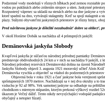
Podzemné vody modelujú v rôznych hĺbkach pod zemou rozsiahle pod
vodou po puklinách alebo zrútením stropov a stien. Jaskynné priestor
Rozpustený vápenec sa ukladá na stenách alebo na dne jaskyne a vytvá
ktoré spadnú na dno, vytvárajú stalagmity. Keď sa spojí stalagmit a s
plazy. Stálymi obyvateľmi jaskynných priestorov je rôzny hmyz, obojž
Pred návštevou jaskyne je dôležité nezabudnúť dobre sa obliecť, pre
V okolí Horárne Dobák sa nachádza až 4 prístupných jaskýň:
Demänovská jaskyňa Slobody
Kvapľová jaskyňa je súčasťou národnej prírodnej pamiatky Demänov
predstavuje obdivuhodných 24 km a v nich sa nachádza 9 jaskýň, z kt
Národnej prírodnej rezervácii Demänovská dolina na území Národné
Jaskyňu Slobody objavil 3. augusta 1921 moravský učiteľ Alois Krá
Demänovka vyschla a objaviteľ sa vtiahol do podzemných priestorov 
Objavená bola v roku 1921 a časť jaskyne bola verejnosti sprístup
sprístupnených 1870 metrov. Nachádzajú sa v nej dva okruhy a to trad
vzduchu je 92 až 98%. Vek samotnej jaskyne sa odhaduje na približ
chodníkom s miernym stúpaním, ktorým prekoná výškový rozdiel 52m
úkazom je Večný dážď. Tento nikdy nevysýchajúci vodopád padajúcej 
obyčajný a netopier fúzatý.