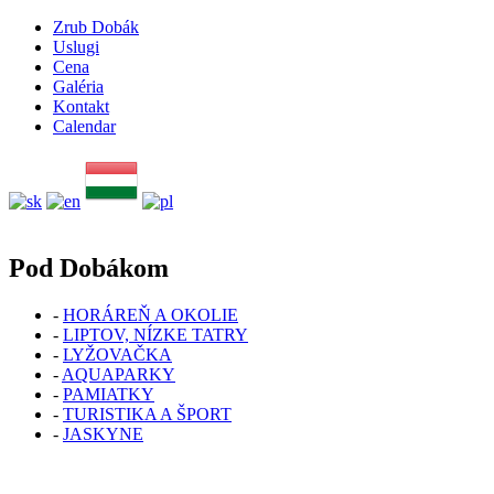
Zrub Dobák
Uslugi
Cena
Galéria
Kontakt
Calendar
Pod Dobákom
-
HORÁREŇ A OKOLIE
-
LIPTOV, NÍZKE TATRY
-
LYŽOVAČKA
-
AQUAPARKY
-
PAMIATKY
-
TURISTIKA A ŠPORT
-
JASKYNE