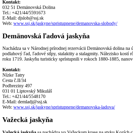
Kontakt:
032 51 Demänovská Dolina
Tel.: +421/44/5591673
E-Mail: djslob@ssj.sk
Web:
www.ssj.sk/jaskyne/spristupnene/demanovska-slobody/
Demänovská ľadová jaskyňa
Nachádza sa v Národnej prírodnej rezervácii Demänovská dolina na 
podlahový ľad, ľadové stĺpy, stalaktity a stalagmity. Nálezisko kost
roku 1719. Jaskyňu turisticky sprístupnili v rokoch 1880-1885, nan
Kontakt:
Nízke Tatry
Cesta č.II/34
Podbreziny 497
031 01 Liptovský Mikuláš
Tel.: +421/44/5548170
E-Mail: demladj@ssj.sk
Web:
www.ssj.sk/jaskyne/spristupnene/demanovska-ladova/
Važecká jaskyňa
Važecká jaskyňa
sa nachádza vo Važeckom krase na styku Kozích c