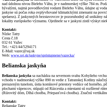
nad údolnou nivou Bieleho Váhu, je v nadmorskej výške 784 m. Podze
bývalými, najmä povodňovými vodami Bieleho Váhu, údajne aj vodami 
jaskyne sú počas roka ovplyvňované klimatickými zmenami na povrc
spelaeus). Z jaskynných bezstavovcov je pozoruhodný až unikátny ná
lokality európskeho významu. Ojedinele sa v jaskyni zistil výskyt ni
Kontakt:
Nízke Tatry
Cesta č.18
032 61 Važec
Tel.: +421/44/5294171
E-Mail: vazec@ssj.sk
Web:
www.ssj.sk/jaskyne/spristupnene/vazecka/
Belianska jaskyňa
Belianska jaskyňa
sa nachádza na severnom svahu Kobylieho vrchu v
vchodu v nadmorskej výške 890 m vedie z Tatranskej Kotliny náučný
prerazeným tunelom, ústia komínové priestory vedúce od horného, p
plochami vápencov, stúpajú od Rázcestia a miestami sú rozšírené rút
(Rúrovitý dóm, Dlhá chodba, Priepasťová chodba). Značnú vertikálnu 
Kontakt:
Belianske Tatry