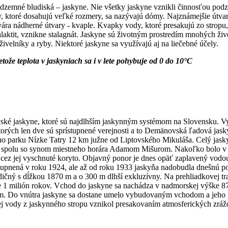
zemné bludiská – jaskyne. Nie všetky jaskyne vznikli činnosťou pod
y, ktoré dosahujú veľké rozmery, sa nazývajú dómy. Najznámejšie útvary,
ra nádherné útvary - kvaple. Kvapky vody, ktoré presakujú zo stropu, v
talaktit, vznikne stalagnát. Jaskyne sú životným prostredím mnohých živo
ivelníky a ryby. Niektoré jaskyne sa využívajú aj na liečebné účely.
tože teplota v jaskyniach sa i v lete pohybuje od 0 do 10°C
ské jaskyne, ktoré sú najdlhším jaskynným systémom na Slovensku. V
orých len dve sú sprístupnené verejnosti a to Demänovská ľadová jask
ho parku Nízke Tatry 12 km južne od Liptovského Mikuláša. Celý jas
ľ spolu so synom miestneho horára Adamom Mišurom. Nakoľko bolo v to
cez jej vyschnuté koryto. Objavný ponor je dnes opäť zaplavený vodo
nená v roku 1924, ale až od roku 1933 jaskyňa nadobudla dnešnú pod
ičný s dĺžkou 1870 m a o 300 m dlhší exkluzívny. Na prehliadkovej tras
ne 1 milión rokov. Vchod do jaskyne sa nachádza v nadmorskej výške 8
. Do vnútra jaskyne sa dostane umelo vybudovaným vchodom a jeho p
vody z jaskynného stropu vznikol presakovaním atmosferických zrážok 