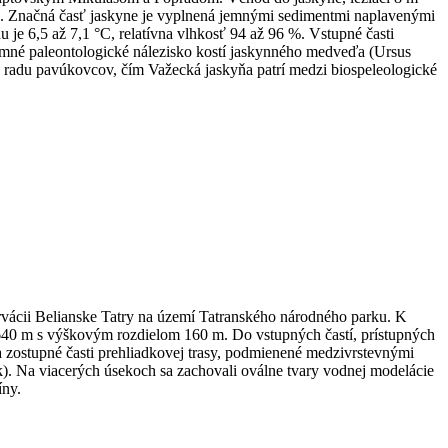
rka. Značná časť jaskyne je vyplnená jemnými sedimentmi naplavenými
e 6,5 až 7,1 °C, relatívna vlhkosť 94 až 96 %. Vstupné časti
mné paleontologické nálezisko kostí jaskynného medveďa (Ursus
o radu pavúkovcov, čím Važecká jaskyňa patrí medzi biospeleologické
rvácii Belianske Tatry na území Tatranského národného parku. K
640 m s výškovým rozdielom 160 m. Do vstupných častí, prístupných
zostupné časti prehliadkovej trasy, podmienené medzivrstevnými
k). Na viacerých úsekoch sa zachovali oválne tvary vodnej modelácie
íny.