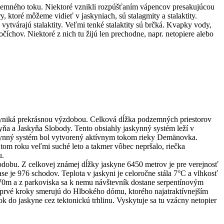
zemného toku. Niektoré vznikli rozpúšťaním vápencov presakujúcou
 ktoré môžeme vidieť v jaskyniach, sú stalagmity a stalaktity.
ytvárajú stalaktity. Veľmi tenké stalaktity sú brčká. Kvapky vody,
číchov. Niektoré z nich tu žijú len prechodne, napr. netopiere alebo
yniká prekrásnou výzdobou. Celková dĺžka podzemných priestorov
yňa a Jaskyňa Slobody. Tento obsiahly jaskynný systém leží v
kynný systém bol vytvorený aktívnym tokom rieky Demänovka.
m roku veľmi suché leto a takmer vôbec nepršalo, riečka
u.
obu. Z celkovej známej dĺžky jaskyne 6450 metrov je pre verejnosť
e je 976 schodov. Teplota v jaskyni je celoročne stála 7°C a vlhkosť
70m a z parkoviska sa k nemu návštevník dostane serpentínovým
rvé kroky smerujú do Hlbokého dómu, ktorého najatraktívnejším
do jaskyne cez tektonickú trhlinu. Vyskytuje sa tu vzácny netopier