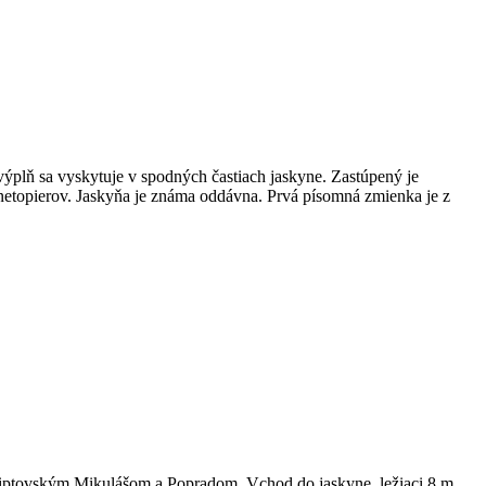
plň sa vyskytuje v spodných častiach jaskyne. Zastúpený je
v netopierov. Jaskyňa je známa oddávna. Prvá písomná zmienka je z
Liptovským Mikulášom a Popradom. Vchod do jaskyne, ležiaci 8 m