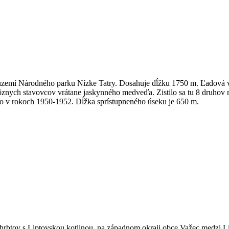
území Národného parku Nízke Tatry. Dosahuje dĺžku 1750 m. Ľadová vý
í rôznych stavovcov vrátane jaskynného medveďa. Zistilo sa tu 8 druho
ovo v rokoch 1950-1952. Dĺžka sprístupneného úseku je 650 m.
hrbtov s Liptovskou kotlinou, na západnom okraji obce Važec medzi 